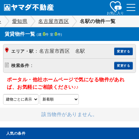
togg
0
navi
お気に入り
い
愛知県
名古屋市西区
名駅の物件一覧
賃貸物件一覧
0
0
(建:
件 室:
件)
：
名古屋市西区 名駅
エリア・駅
変更する
：
検索条件
変更する
ポータル・他社ホームページで気になる物件があれ
ば、お気軽にご相談ください♪♪
該当物件がありません。
人気の条件