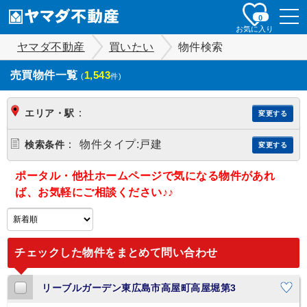
togg
0
navi
お気に入り
ヤマダ不動産
買いたい
物件検索
売買物件一覧
1,543
(
件)
：
エリア・駅
変更する
：
物件タイプ:戸建
検索条件
変更する
ポータル・他社ホームページで気になる物件があれ
ば、お気軽にご相談ください♪♪
チェックした物件をまとめて問い合わせ
リーブルガーデン東広島市高屋町高屋堀第3