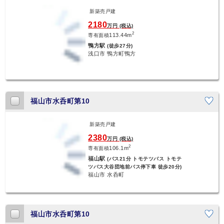
新築売戸建
2180
万円 (税込)
2
113.44m
専有面積
鴨方駅
(徒歩27分)
浅口市 鴨方町鴨方
福山市水呑町第10
新築売戸建
2380
万円 (税込)
2
106.1m
専有面積
福山駅
(バス21分 トモテツバス トモテ
ツバス大谷団地前バス停下車 徒歩20分)
福山市 水呑町
福山市水呑町第10