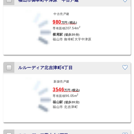
福山市御幸町中津原 中古戸建
中古売戸建
980
万円 (税込)
2
207.54m
専有面積
横尾駅
(徒歩20分)
福山市 御幸町大字中津原
ルルーディア北吉津町4丁目
新築売戸建
3546
万円 (税込)
2
96.05m
専有面積
福山駅
(徒歩20分)
福山市 北吉津町