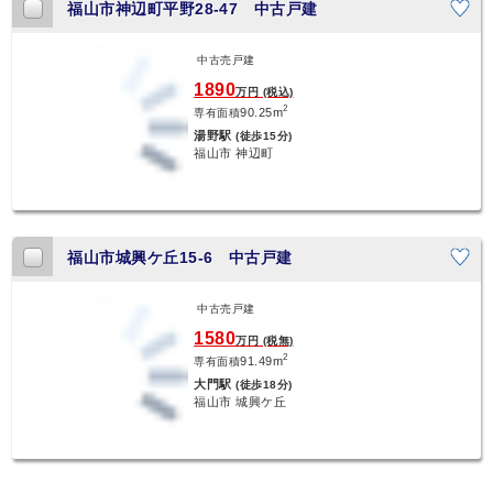
福山市神辺町平野28-47 中古戸建
中古売戸建
1890
万円 (税込)
2
90.25m
専有面積
湯野駅
(徒歩15分)
福山市 神辺町
福山市城興ケ丘15-6 中古戸建
中古売戸建
1580
万円 (税無)
2
91.49m
専有面積
大門駅
(徒歩18分)
福山市 城興ケ丘