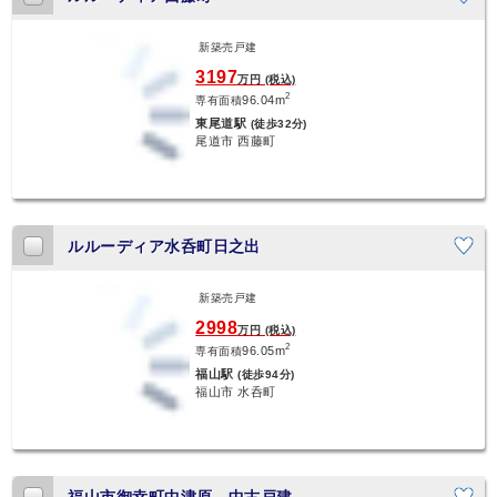
新築売戸建
3197
万円 (税込)
2
96.04m
専有面積
東尾道駅
(徒歩32分)
尾道市 西藤町
ルルーディア水呑町日之出
新築売戸建
2998
万円 (税込)
2
96.05m
専有面積
福山駅
(徒歩94分)
福山市 水呑町