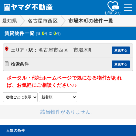
togg
0
navi
お気に入り
愛知県
名古屋市西区
市場木町の物件一覧
賃貸物件一覧
0
0
(建:
件 室:
件)
：
名古屋市西区 市場木町
エリア・駅
変更する
：
検索条件
変更する
ポータル・他社ホームページで気になる物件があれ
ば、お気軽にご相談ください♪♪
該当物件がありません。
人気の条件