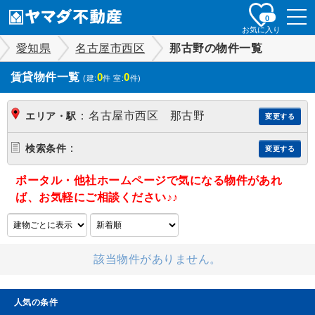
togg
0
navi
お気に入り
愛知県
名古屋市西区
那古野の物件一覧
賃貸物件一覧
0
0
(建:
件 室:
件)
：
名古屋市西区 那古野
エリア・駅
変更する
：
検索条件
変更する
ポータル・他社ホームページで気になる物件があれ
ば、お気軽にご相談ください♪♪
該当物件がありません。
人気の条件