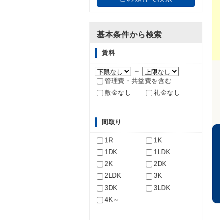
基本条件から検索
賃料
～
管理費・共益費を含む
敷金なし
礼金なし
間取り
1R
1K
1DK
1LDK
2K
2DK
2LDK
3K
3DK
3LDK
4K～