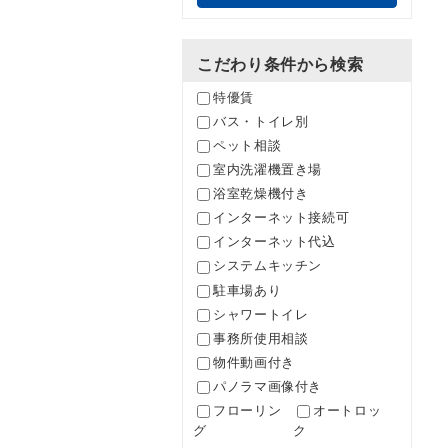
こだわり条件から検索
特優賃
バス・トイレ別
ペット相談
室内洗濯機置き場
浴室乾燥機付き
インターネット接続可
インターネット代込
システムキッチン
駐車場あり
シャワートイレ
事務所使用相談
物件動画付き
パノラマ画像付き
フローリン
オートロッ
グ
ク