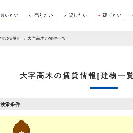
買いたい
売りたい
貸したい
建てたい
住所から探す
沿線から探す
マンション(新築・中古)
一戸建て(新築・中古)
土地
事務所用物件
相談する
羽郡扶桑町
大字高木の物件一覧
大字高木の賃貸情報[建物一覧
検索条件