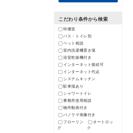
こだわり条件から検索
特優賃
バス・トイレ別
ペット相談
室内洗濯機置き場
浴室乾燥機付き
インターネット接続可
インターネット代込
システムキッチン
駐車場あり
シャワートイレ
事務所使用相談
物件動画付き
パノラマ画像付き
フローリン
オートロッ
グ
ク