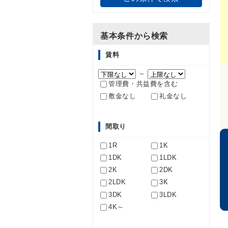
基本条件から検索
賃料
～
管理費・共益費を含む
敷金なし
礼金なし
間取り
1R
1K
1DK
1LDK
2K
2DK
2LDK
3K
3DK
3LDK
4K～