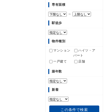
専有面積
～
駅徒歩
物件種別
マンション
ハイツ・ア
パート
一戸建て
店舗
築年数
新着
この条件で検索