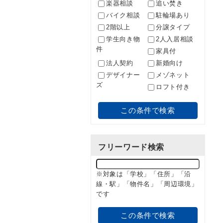
楽器相談
追い焚き
バイク相談
駐輪場あり
2階以上
分譲タイプ
学生向き物
2人入居相談
件
家具付
法人契約
新婚向け
デザイナー
メゾネット
ズ
ロフト付き
この条件で検索
フリーワード検索
※対象は「学校」「住所」「沿
線・駅」「物件名」「周辺環境」
です
この条件で検索