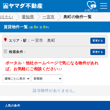
togg
0
navi
お気に入り
借りたい
愛知県
一宮市
奥町の物件一覧
賃貸物件一覧
0
0
(建:
件 室:
件)
：
一宮市 奥町
エリア・駅
変更する
：
検索条件
変更する
ポータル・他社ホームページで気になる物件があれ
ば、お気軽にご相談ください♪♪
該当物件がありません。
人気の条件