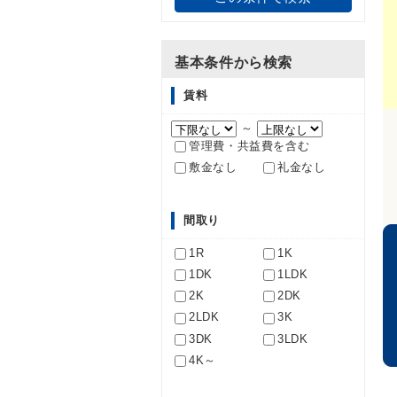
基本条件から検索
賃料
～
管理費・共益費を含む
敷金なし
礼金なし
間取り
1R
1K
1DK
1LDK
2K
2DK
2LDK
3K
3DK
3LDK
4K～