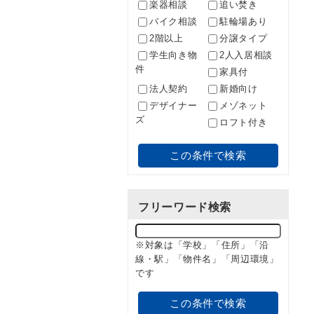
楽器相談
追い焚き
バイク相談
駐輪場あり
2階以上
分譲タイプ
学生向き物
2人入居相談
件
家具付
法人契約
新婚向け
デザイナー
メゾネット
ズ
ロフト付き
この条件で検索
フリーワード検索
※対象は「学校」「住所」「沿
線・駅」「物件名」「周辺環境」
です
この条件で検索