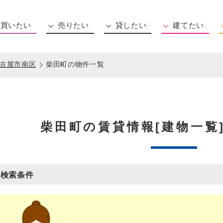
買いたい
売りたい
貸したい
建てたい
住所から探す
沿線から探す
マンション(新築・中古)
一戸建て(新築・中古)
土地
事務所用物件
相談する
古屋市南区
柴田町の物件一覧
柴田町の賃貸情報[建物一覧
検索条件