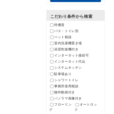
こだわり条件から検索
特優賃
バス・トイレ別
ペット相談
室内洗濯機置き場
浴室乾燥機付き
インターネット接続可
インターネット代込
システムキッチン
駐車場あり
シャワートイレ
事務所使用相談
物件動画付き
パノラマ画像付き
フローリン
オートロッ
グ
ク