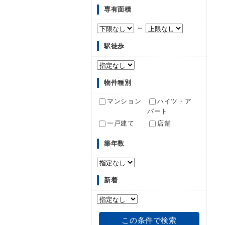
専有面積
～
駅徒歩
物件種別
マンション
ハイツ・ア
パート
一戸建て
店舗
築年数
新着
この条件で検索