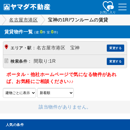
togg
0
navi
お気に入り
名古屋市港区
宝神の1R/ワンルームの賃貸
賃貸物件一覧
0
0
(建:
件 室:
件)
：
名古屋市港区 宝神
エリア・駅
変更する
：
間取り:1R
検索条件
変更する
ポータル・他社ホームページで気になる物件があれ
ば、お気軽にご相談ください♪♪
該当物件がありません。
人気の条件