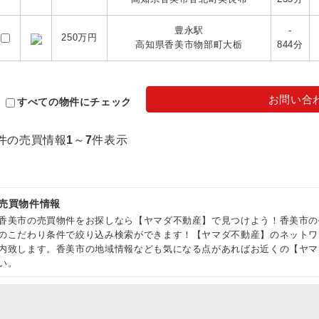
豊永駅
-
250
万円
高知県香美市物部町大栃
844分
お問い合
すべての物件にチェック
件の売買情報
1
～
7
件表示
売買物件情報
香美市の売買物件をお探しなら【ヤマダ不動産】で見つけよう！香美市の
のこだわり条件で絞り込み検索ができます！【ヤマダ不動産】のネットワ
内致します。香美市の地域情報なども気になる点があればお近くの【ヤマ
い。