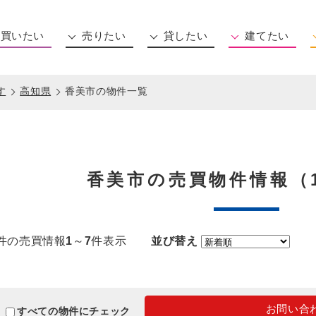
買いたい
売りたい
貸したい
建てたい
住所から探す
沿線から探す
マンション(新築・中古)
一戸建て(新築・中古)
土地
事務所用物件
相談する
す
高知県
香美市の物件一覧
香美市の売買物件情報（
件の売買情報
1
～
7
件表示
並び替え
お問い合
すべての物件にチェック