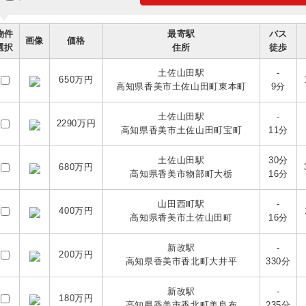
物件
最寄駅
バス
画像
価格
選択
住所
徒歩
土佐山田駅
-
650
万円
高知県香美市土佐山田町東本町
9分
土佐山田駅
-
2290
万円
高知県香美市土佐山田町宝町
11分
土佐山田駅
30分
680
万円
高知県香美市物部町大栃
16分
山田西町駅
-
400
万円
高知県香美市土佐山田町
16分
新改駅
-
200
万円
高知県香美市香北町大井平
330分
新改駅
-
180
万円
高知県香美市香北町美良布
235分