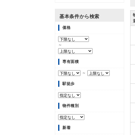
基本条件から検索
価格
～
専有面積
～
駅徒歩
物件種別
新着