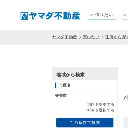
借りたい
住所から賃貸を探す
沿線から賃貸を探す
ヤマダ不動産
買いたい
住所から探
地域から検索
市区名
香美市
7
市区を変更する
町村を選択する
この条件で検索