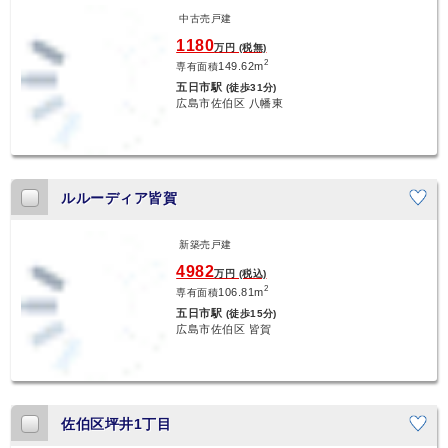
中古売戸建
1180
万円 (税無)
2
149.62m
専有面積
五日市駅
(徒歩31分)
広島市佐伯区 八幡東
ルルーディア皆賀
新築売戸建
4982
万円 (税込)
2
106.81m
専有面積
五日市駅
(徒歩15分)
広島市佐伯区 皆賀
佐伯区坪井1丁目