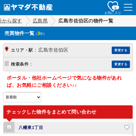
togg
0
navi
お気に入り
所から探す
広島県
広島市佐伯区の物件一覧
売買物件一覧
3
(
件)
：
広島市佐伯区
エリア・駅
変更する
：
検索条件
変更する
ポータル・他社ホームページで気になる物件があれ
ば、お気軽にご相談ください♪♪
チェックした物件をまとめて問い合わせ
八幡東1丁目