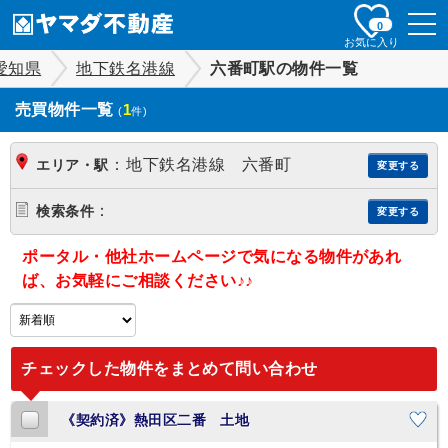
togg
0
navi
お気に入り
愛知県
地下鉄名港線
六番町駅の物件一覧
売買物件一覧
1
(
件)
：
地下鉄名港線 六番町
エリア・駅
変更する
：
検索条件
変更する
ポータル・他社ホームページで気になる物件があれ
ば、お気軽にご相談ください♪♪
チェックした物件をまとめて問い合わせ
《契約済》熱田区二番 土地