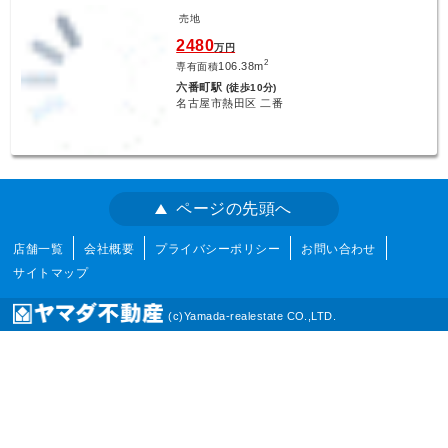
売地
2480
万円
2
106.38m
専有面積
六番町駅
(徒歩10分)
名古屋市熱田区 二番
ページの先頭へ
店舗一覧
会社概要
プライバシーポリシー
お問い合わせ
サイトマップ
(c)Yamada-realestate CO.,LTD.