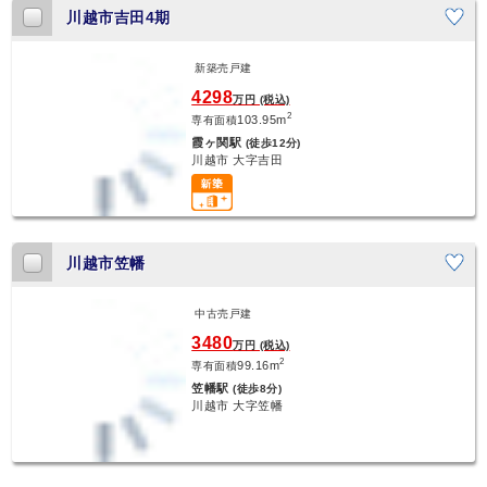
川越市吉田4期
新築売戸建
新着
4298
万円 (税込)
2
103.95m
専有面積
霞ヶ関駅
(徒歩12分)
川越市 大字吉田
川越市笠幡
中古売戸建
新着
3480
万円 (税込)
2
99.16m
専有面積
笠幡駅
(徒歩8分)
川越市 大字笠幡