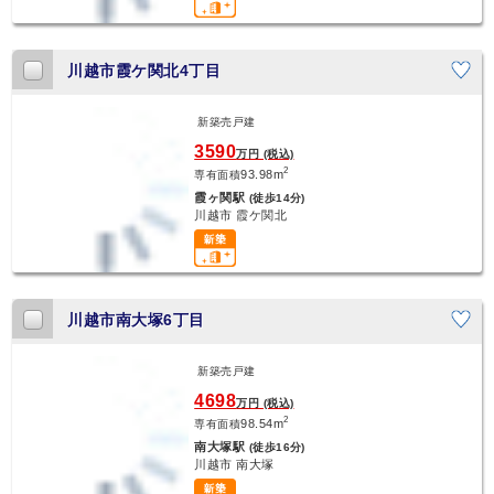
川越市霞ケ関北4丁目
新築売戸建
新着
3590
万円 (税込)
2
93.98m
専有面積
霞ヶ関駅
(徒歩14分)
川越市 霞ケ関北
川越市南大塚6丁目
新築売戸建
新着
4698
万円 (税込)
2
98.54m
専有面積
南大塚駅
(徒歩16分)
川越市 南大塚