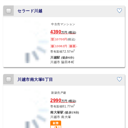
セラード川越
中古売マンション
新着
4390
万円 (税込)
管
10700円
(税込)
修
13062円
修基
-
2
72.57m
専有面積
川越駅
(徒歩6分)
川越市 脇田本町
川越市南大塚6丁目
新築売戸建
新着
2990
万円 (税込)
2
81.77m
専有面積
南大塚駅
(徒歩19分)
川越市 南大塚