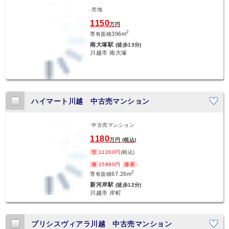
売地
新着
1150
万円
2
396m
専有面積
南大塚駅
(徒歩13分)
川越市 南大塚
ハイマート川越 中古売マンション
中古売マンション
新着
1180
万円 (税込)
管
11200円
(税込)
修
15880円
修基
-
2
67.26m
専有面積
新河岸駅
(徒歩12分)
川越市 岸町
プリシスヴィアラ川越 中古売マンション