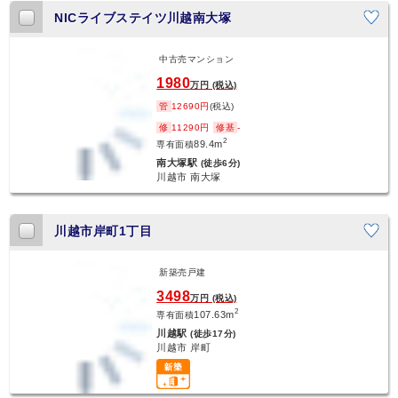
NICライブステイツ川越南大塚
中古売マンション
新着
1980
万円 (税込)
管
12690円
(税込)
修
11290円
修基
-
2
89.4m
専有面積
南大塚駅
(徒歩6分)
川越市 南大塚
川越市岸町1丁目
新築売戸建
新着
3498
万円 (税込)
2
107.63m
専有面積
川越駅
(徒歩17分)
川越市 岸町