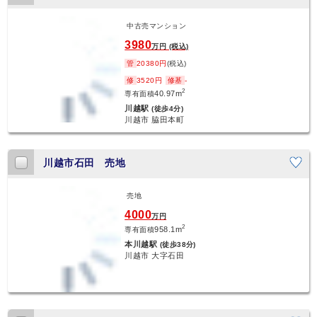
中古売マンション
新着
3980
万円 (税込)
管
20380円
(税込)
修
3520円
修基
-
2
40.97m
専有面積
川越駅
(徒歩4分)
川越市 脇田本町
川越市石田 売地
売地
新着
4000
万円
2
958.1m
専有面積
本川越駅
(徒歩38分)
川越市 大字石田