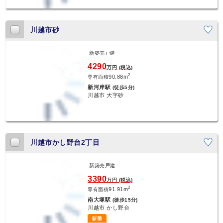
川越市砂
新築売戸建
新着
4290
万円 (税込)
2
90.88m
専有面積
新河岸駅
(徒歩5分)
川越市 大字砂
川越市かし野台2丁目
新築売戸建
新着
3390
万円 (税込)
2
91.91m
専有面積
南大塚駅
(徒歩15分)
川越市 かし野台