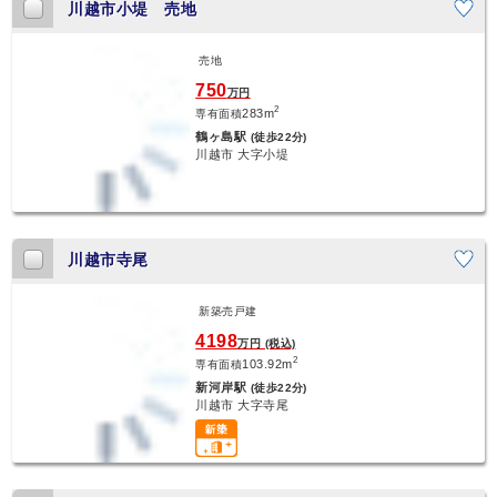
川越市小堤 売地
売地
新着
750
万円
2
283m
専有面積
鶴ヶ島駅
(徒歩22分)
川越市 大字小堤
川越市寺尾
新築売戸建
新着
4198
万円 (税込)
2
103.92m
専有面積
新河岸駅
(徒歩22分)
川越市 大字寺尾