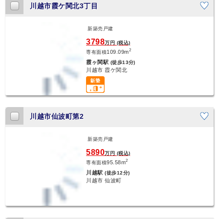
川越市霞ケ関北3丁目
新築売戸建
新着
3798
万円 (税込)
2
109.09m
専有面積
霞ヶ関駅
(徒歩13分)
川越市 霞ケ関北
川越市仙波町第2
新築売戸建
新着
5890
万円 (税込)
2
95.58m
専有面積
川越駅
(徒歩12分)
川越市 仙波町