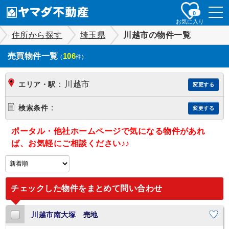
togg
0
navi
お気に入り
住所から探す
埼玉県
川越市の物件一覧
売買物件一覧
106
(
件)
：
川越市
エリア・駅
変更する
：
検索条件
変更する
ポータル・他社ホームページで気になる物件があれ
ば、お気軽にご相談ください♪♪
チェックした物件をまとめて問い合わせ
川越市南大塚 売地